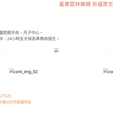
嘉惠雲林鄉親 祈福眾
腹腔鏡手術，月子中心。
休、24小時全天候為準媽咪接生。
27625
/小兒科聯合診所版權所有