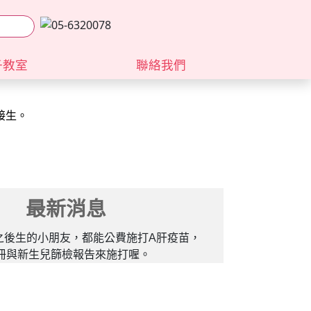
子教室
聯絡我們
接生。
接生。
最新消息
日之後生的小朋友，都能公費施打A肝疫苗，
冊與新生兒篩檢報告來施打喔。